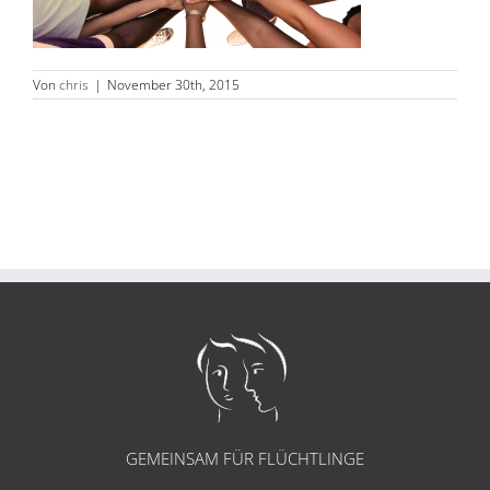
Von
chris
|
November 30th, 2015
GEMEINSAM FÜR FLÜCHTLINGE