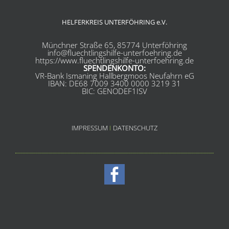
HELFERKREIS UNTERFÖHRING e.V.
Münchner Straße 65, 85774 Unterföhring
info@fluechtlingshilfe-unterfoehring.de
https://www.fluechtlingshilfe-unterfoehring.de
SPENDENKONTO:
VR-Bank Ismaning Hallbergmoos Neufahrn eG
IBAN: DE68 7009 3400 0000 3219 31
BIC: GENODEF1ISV
IMPRESSUM
I
DATENSCHUTZ