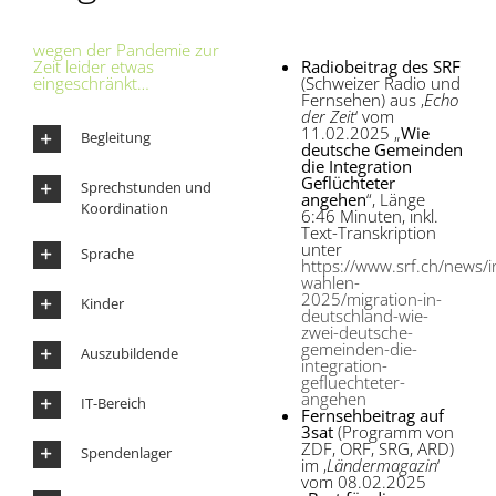
wegen der Pandemie zur
Zeit leider etwas
Radiobeitrag
des SRF
eingeschränkt…
(Schweizer Radio und
Fernsehen) aus ‚
Echo
der Zeit
‘ vom
11.02.2025 „
Wie
Begleitung
deutsche Gemeinden
die Integration
Geflüchteter
Sprechstunden und
angehen
“, Länge
Koordination
6:46 Minuten, inkl.
Text-Transkription
unter
Sprache
https://www.srf.ch/news/i
wahlen-
2025/migration-in-
Kinder
deutschland-wie-
zwei-deutsche-
gemeinden-die-
Auszubildende
integration-
gefluechteter-
angehen
IT-Bereich
Fernsehbeitrag auf
3sat
(Programm von
ZDF, ORF, SRG, ARD)
Spendenlager
im ‚
Ländermagazin
‘
vom 08.02.2025