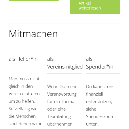
Artikel
weiterlesen
Mitmachen
als Helfer*in
als
als
Vereinsmitglied
Spender*in
Man muss nicht
gleich in den
Wenn Du mehr
Du kannst uns
Verein eintreten,
Verantwortung
finanziell
um zu helfen.
für ein Thema
unterstützen,
So vielfältig wie
oder eine
siehe
die Menschen
Teamleitung
Spendenkonto
sind, denen wir in
übernehmen
unten.