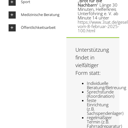
„
Brot für die
Sport
Nachbarn
“ Länge 30
Minuten, Helferkreis
Unterföhring e. V. ab
Medizinische Beratung
Minute 14 unter
https://www.3sat.de/gese
vom-8-februar-2025-
Öffentlichkeitsarbeit
100.html
Unterstützung
findet in
vielfältiger
Form statt:
Individuelle
Beratung/Betreuung
Sprechstunde
(Koordination)
feste
Einrichtung
(z.B.
Sachspendenlager)
regelmäßiger
Termin (z.B.
Fahrradreparatur)