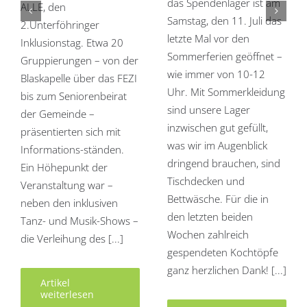
das Spendenlager ist am
ALLE, den
Samstag, den 11. Juli das
2.Unterföhringer
letzte Mal vor den
Inklusionstag. Etwa 20
Sommerferien geöffnet –
Gruppierungen – von der
wie immer von 10-12
Blaskapelle über das FEZI
Uhr. Mit Sommerkleidung
bis zum Seniorenbeirat
sind unsere Lager
der Gemeinde –
inzwischen gut gefüllt,
präsentierten sich mit
was wir im Augenblick
Informations-ständen.
dringend brauchen, sind
Ein Höhepunkt der
Tischdecken und
Veranstaltung war –
Bettwäsche. Für die in
neben den inklusiven
den letzten beiden
Tanz- und Musik-Shows –
Wochen zahlreich
die Verleihung des [...]
gespendeten Kochtöpfe
ganz herzlichen Dank! [...]
Artikel
weiterlesen