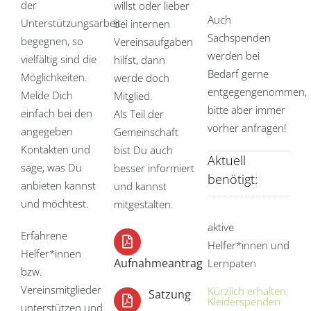
der
willst oder lieber
Auch
Unterstützungsarbeit
bei internen
Sachspenden
begegnen, so
Vereinsaufgaben
werden bei
vielfältig sind die
hilfst, dann
Bedarf gerne
Möglichkeiten.
werde doch
entgegengenommen,
Melde Dich
Mitglied.
bitte aber immer
einfach bei den
Als Teil der
vorher anfragen!
angegeben
Gemeinschaft
Kontakten und
bist Du auch
Aktuell
sage, was Du
besser informiert
benötigt:
anbieten kannst
und kannst
und möchtest.
mitgestalten.
aktive
Erfahrene
Helfer*innen und
Helfer*innen
Aufnahmeantrag
Lernpaten
bzw.
Vereinsmitglieder
Kürzlich erhalten:
Satzung
Kleiderspenden
unterstützen und