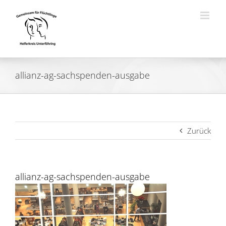
Zum
Inhalt
springen
allianz-ag-sachspenden-ausgabe
Zurück
allianz-ag-sachspenden-ausgabe