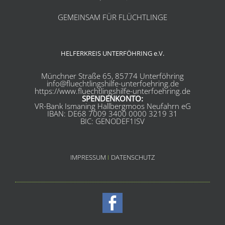
GEMEINSAM FÜR FLÜCHTLINGE
HELFERKREIS UNTERFÖHRING e.V.
Münchner Straße 65, 85774 Unterföhring
info@fluechtlingshilfe-unterfoehring.de
https://www.fluechtlingshilfe-unterfoehring.de
SPENDENKONTO:
VR-Bank Ismaning Hallbergmoos Neufahrn eG
IBAN: DE68 7009 3400 0000 3219 31
BIC: GENODEF1ISV
IMPRESSUM
I
DATENSCHUTZ