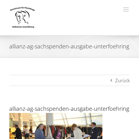
Zum
Inhalt
springen
allianz-ag-sachspenden-ausgabe-unterfoehring
Zurück
allianz-ag-sachspenden-ausgabe-unterfoehring