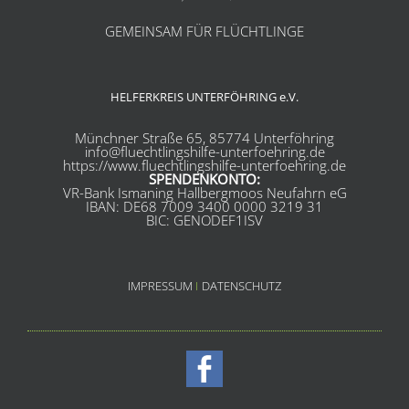
GEMEINSAM FÜR FLÜCHTLINGE
HELFERKREIS UNTERFÖHRING e.V.
Münchner Straße 65, 85774 Unterföhring
info@fluechtlingshilfe-unterfoehring.de
https://www.fluechtlingshilfe-unterfoehring.de
SPENDENKONTO:
VR-Bank Ismaning Hallbergmoos Neufahrn eG
IBAN: DE68 7009 3400 0000 3219 31
BIC: GENODEF1ISV
IMPRESSUM
I
DATENSCHUTZ