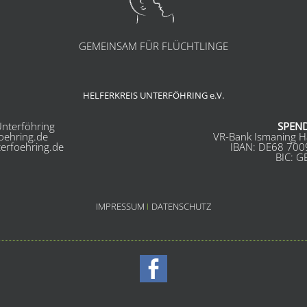
GEMEINSAM FÜR FLÜCHTLINGE
HELFERKREIS UNTERFÖHRING e.V.
nterföhring
SPEN
foehring.de
VR-Bank Ismaning H
terfoehring.de
IBAN: DE68 700
BIC: 
IMPRESSUM
I
DATENSCHUTZ