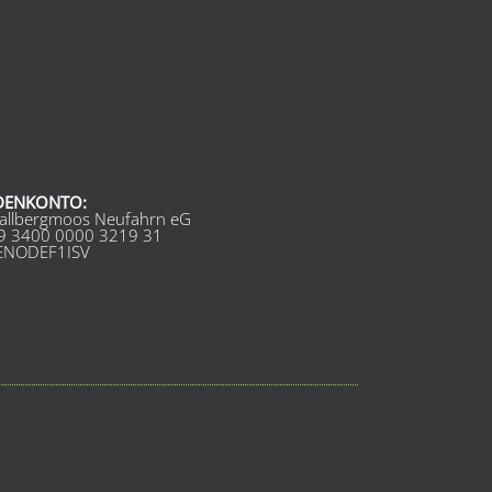
DENKONTO:
allbergmoos Neufahrn eG
9 3400 0000 3219 31
GENODEF1ISV