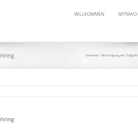
WILLKOMMEN
MITMAC
öhring
Startseite
Besichtigung der Tragluftha
öhring