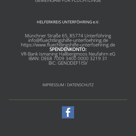
GEMEINSAM FÜR FLÜCHTLINGE
HELFERKREIS UNTERFÖHRING e.V.
Münchner Straße 65, 85774 Unterföhring
info@fluechtlingshilfe-unterfoehring.de
https://www.fluechtlingshilfe-unterfoehring.de
SPENDENKONTO:
VR-Bank Ismaning Hallbergmoos Neufahrn eG
IBAN: DE68 7009 3400 0000 3219 31
BIC: GENODEF1ISV
IMPRESSUM
I
DATENSCHUTZ