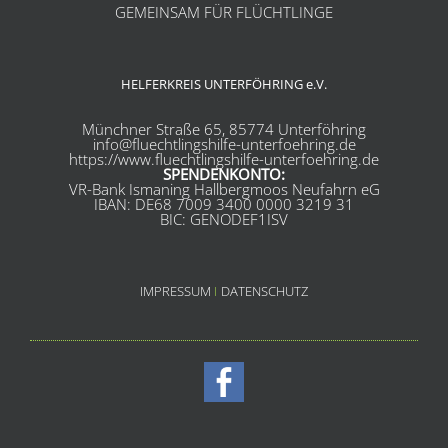
GEMEINSAM FÜR FLÜCHTLINGE
HELFERKREIS UNTERFÖHRING e.V.
Münchner Straße 65, 85774 Unterföhring
info@fluechtlingshilfe-unterfoehring.de
https://www.fluechtlingshilfe-unterfoehring.de
SPENDENKONTO:
VR-Bank Ismaning Hallbergmoos Neufahrn eG
IBAN: DE68 7009 3400 0000 3219 31
BIC: GENODEF1ISV
IMPRESSUM
I
DATENSCHUTZ