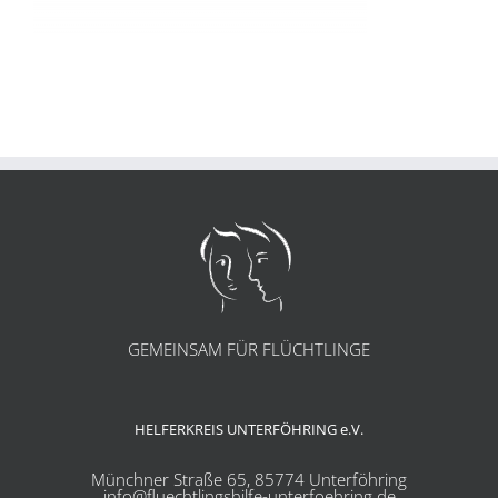
GEMEINSAM FÜR FLÜCHTLINGE
HELFERKREIS UNTERFÖHRING e.V.
Münchner Straße 65, 85774 Unterföhring
info@fluechtlingshilfe-unterfoehring.de