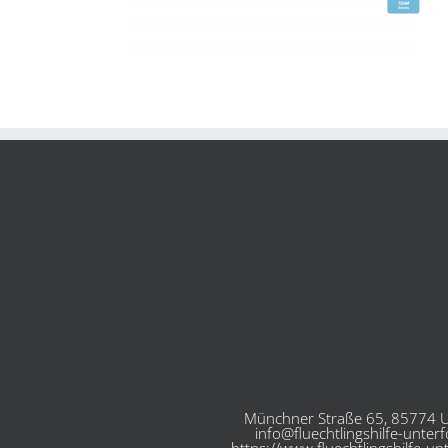
Münchner Straße 65, 85774 U
info@fluechtlingshilfe-unter