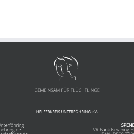
GEMEINSAM FÜR FLÜCHTLINGE
HELFERKREIS UNTERFÖHRING e.V.
nterföhring
SPEN
foehring.de
VR-Bank Ismaning H