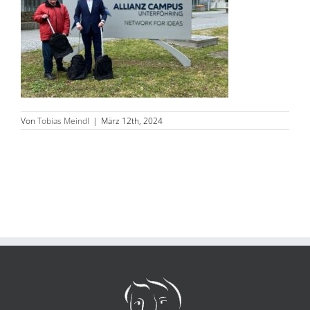
Von
Tobias Meindl
|
März 12th, 2024