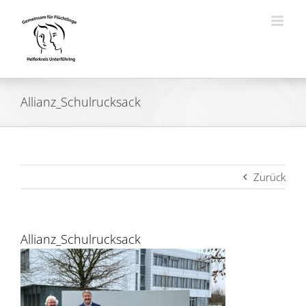
Zum
Inhalt
springen
Allianz_Schulrucksack
Zurück
Allianz_Schulrucksack