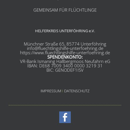
GEMEINSAM FÜR FLÜCHTLINGE
HELFERKREIS UNTERFÖHRING e.V.
Münchner Straße 65, 85774 Unterföhring
info@fluechtlingshilfe-unterfoehring.de
https://www.fluechtlingshilfe-unterfoehring.de
SPENDENKONTO:
VR-Bank Ismaning Hallbergmoos Neufahrn eG
IBAN: DE68 7009 3400 0000 3219 31
BIC: GENODEF1ISV
IMPRESSUM
I
DATENSCHUTZ