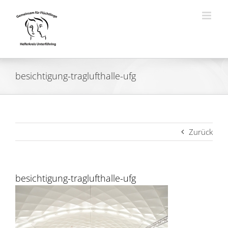
Zum
Inhalt
springen
besichtigung-traglufthalle-ufg
Zurück
besichtigung-traglufthalle-ufg