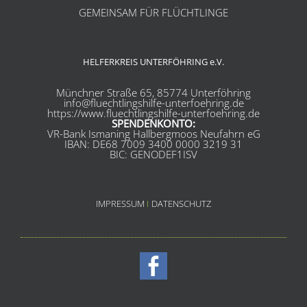
GEMEINSAM FÜR FLÜCHTLINGE
HELFERKREIS UNTERFÖHRING e.V.
Münchner Straße 65, 85774 Unterföhring
info@fluechtlingshilfe-unterfoehring.de
https://www.fluechtlingshilfe-unterfoehring.de
SPENDENKONTO:
VR-Bank Ismaning Hallbergmoos Neufahrn eG
IBAN: DE68 7009 3400 0000 3219 31
BIC: GENODEF1ISV
IMPRESSUM
I
DATENSCHUTZ