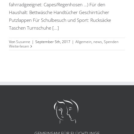
fahrradgeeignet: Capes/Regenhosen …) Für den
Haushalt: Bettwäsche Handtücher Geschirrtücher
Putzlappen Für Schulbesuch und Sport: Rucksäcke
Taschen Turnschuhe [...]
Von
Susanne
|
September 5th, 2017
|
Allgemein
,
news
,
Spenden
Weiterlesen
GEMEINSAM FÜR FLÜCHTLINGE