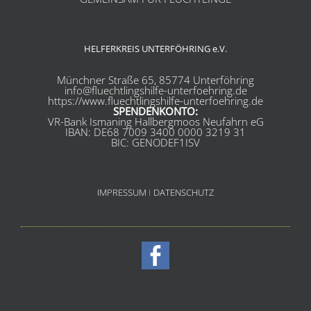
HELFERKREIS UNTERFÖHRING e.V.
Münchner Straße 65, 85774 Unterföhring
info@fluechtlingshilfe-unterfoehring.de
https://www.fluechtlingshilfe-unterfoehring.de
SPENDENKONTO:
VR-Bank Ismaning Hallbergmoos Neufahrn eG
IBAN: DE68 7009 3400 0000 3219 31
BIC: GENODEF1ISV
IMPRESSUM
I
DATENSCHUTZ