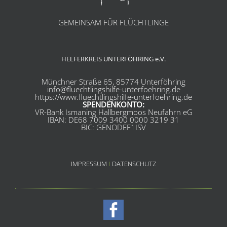
GEMEINSAM FÜR FLÜCHTLINGE
HELFERKREIS UNTERFÖHRING e.V.
Münchner Straße 65, 85774 Unterföhring
info@fluechtlingshilfe-unterfoehring.de
https://www.fluechtlingshilfe-unterfoehring.de
SPENDENKONTO:
VR-Bank Ismaning Hallbergmoos Neufahrn eG
IBAN: DE68 7009 3400 0000 3219 31
BIC: GENODEF1ISV
IMPRESSUM
I
DATENSCHUTZ