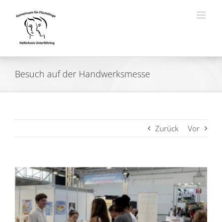
Zum
Inhalt
springen
Besuch auf der Handwerksmesse
Zurück
Vor
Zeige
grösseres
Bild