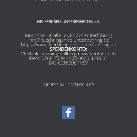
HELFERKREIS UNTERFÖHRING e.V.
Münchner Straße 65, 85774 Unterföhring
info@fluechtlingshilfe-unterfoehring.de
https://www.fluechtlingshilfe-unterfoehring.de
SPENDENKONTO:
VR-Bank Ismaning Hallbergmoos Neufahrn eG
IBAN: DE68 7009 3400 0000 3219 31
BIC: GENODEF1ISV
IMPRESSUM
I
DATENSCHUTZ