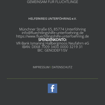
GEMEINSAM FÜR FLÜCHTLINGE
HELFERKREIS UNTERFÖHRING e.V.
Münchner Straße 65, 85774 Unterföhring
info@fluechtlingshilfe-unterfoehring.de
https://www.fluechtlingshilfe-unterfoehring.de
SPENDENKONTO:
VR-Bank Ismaning Hallbergmoos Neufahrn eG
IBAN: DE68 7009 3400 0000 3219 31
BIC: GENODEF1ISV
IMPRESSUM
I
DATENSCHUTZ