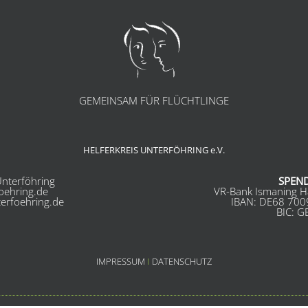
GEMEINSAM FÜR FLÜCHTLINGE
HELFERKREIS UNTERFÖHRING e.V.
nterföhring
SPEN
foehring.de
VR-Bank Ismaning H
terfoehring.de
IBAN: DE68 700
BIC: 
IMPRESSUM
I
DATENSCHUTZ