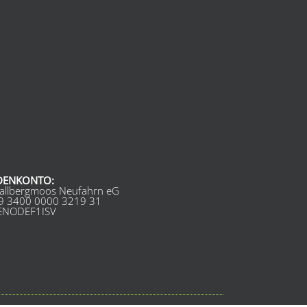
DENKONTO:
allbergmoos Neufahrn eG
9 3400 0000 3219 31
GENODEF1ISV