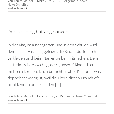
Von
Tobias Meindl
|
März 23rd, 2025
|
Allgemein
,
news
,
NewsOhneBild
Weiterlesen
Der Fasching hat angefangen!
In der Kita, im Kindergarten und in den Schulen wird
demnächst Fasching gefeiert, die Kinder dürfen sich
verkleiden und beim Narrentreiben mitmachen. Dem
Helferkreis ist es wichtig, dass „unsere“ Kinder hier
mitfeiern können. Dazu braucht es aber Kostüme, was
doppelt schwierig ist, weil die Eltern diesen Brauch oft
nicht kennen und es in den [...]
Von
Tobias Meindl
|
Februar 2nd, 2025
|
news
,
NewsOhneBild
Weiterlesen