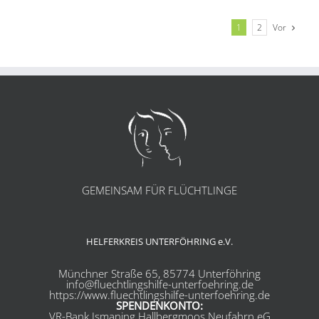
Vor
1
2
GEMEINSAM FÜR FLÜCHTLINGE
HELFERKREIS UNTERFÖHRING e.V.
Münchner Straße 65, 85774 Unterföhring
info@fluechtlingshilfe-unterfoehring.de
https://www.fluechtlingshilfe-unterfoehring.de
SPENDENKONTO:
VR-Bank Ismaning Hallbergmoos Neufahrn eG