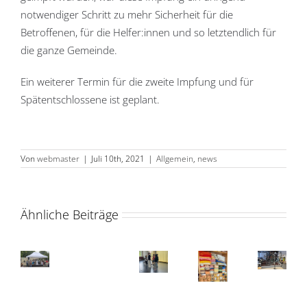
notwendiger Schritt zu mehr Sicherheit für die
Betroffenen, für die Helfer:innen und so letztendlich für
die ganze Gemeinde.
Ein weiterer Termin für die zweite Impfung und für
Spätentschlossene ist geplant.
Von
webmaster
|
Juli 10th, 2021
|
Allgemein
,
news
Ähnliche Beiträge
Talentcampus
Unterföhringer
Un
der
Inklusionspreis:
In
VHS
Die
Dritter
Dr
Jahreshauptver
in
Nicht
Kleiderkammer
Platz
Pl
und
Unterföhring
vergessen:
hat