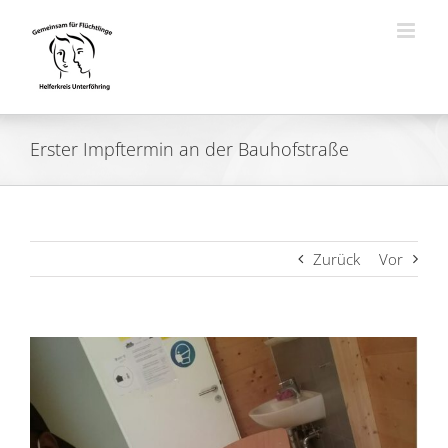
Zum
Inhalt
springen
Erster Impftermin an der Bauhofstraße
Zurück
Vor
Zeige
grösseres
Bild