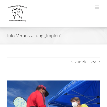
Zum
Inhalt
springen
Info-Veranstaltung „Impfen“
Zurück
Vor
Zeige
grösseres
Bild