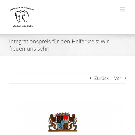
Zum
Inhalt
springen
Integrationspreis für den Helferkreis: Wir
freuen uns sehr!
Zurück
Vor
Zeige
grösseres
Bild