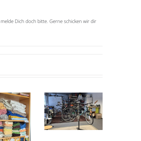
melde Dich doch bitte. Gerne schicken wir dir
Unterföhringer
reshauptversammlung
Inklusionspreis: Dritter
und Umzug
Platz für den Helferkreis