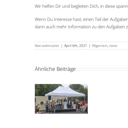
Wir helfen Dir und begleiten Dich, in diese sp
Wenn Du Interesse hast, einen Teil der Aufgaben
dann auch mehr Information zu den Aufgaben z
Von
webmaster
|
April 6th, 2021
|
Allgemein
,
news
Ähnliche Beiträge
terföhringer
Tale
ionspreis: Dritter
in
ür den Helferkreis
Auf