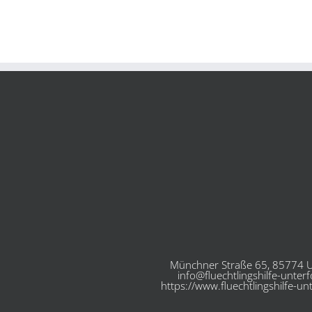
Münchner Straße 65, 85774 U
info@fluechtlingshilfe-unter
https://www.fluechtlingshilfe-un