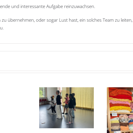
annende und interessante Aufgabe reinzuwachsen.
 zu übernehmen, oder sogar Lust hast, ein solches Team zu leiten, 
u.
Nicht
Jah
ntcampus der VHS
vergessen:
 Unterföhring mit
Wir
tritt in Garching
Die Kleiderkammer hat
sind
wieder offen!
umgezogen!!