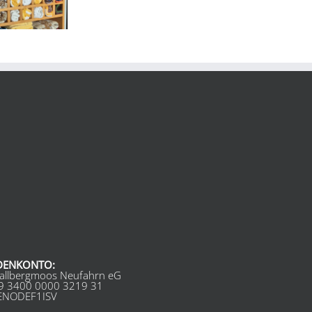
DENKONTO:
allbergmoos Neufahrn eG
9 3400 0000 3219 31
GENODEF1ISV