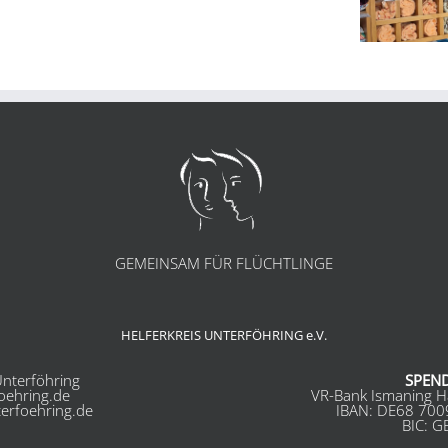
GEMEINSAM FÜR FLÜCHTLINGE
HELFERKREIS UNTERFÖHRING e.V.
nterföhring
SPEN
foehring.de
VR-Bank Ismaning H
terfoehring.de
IBAN: DE68 700
BIC: 