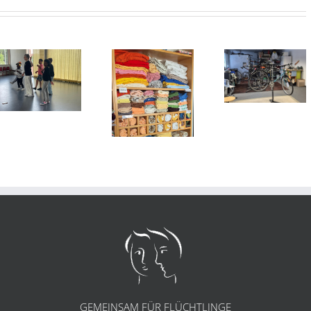
Unterföhri
Inklusionsp
Jahreshauptversammlung
Dritter Pl
Die
und Umzug
für den
Kleiderkammer
Helferkre
hat wieder
offen!
GEMEINSAM FÜR FLÜCHTLINGE