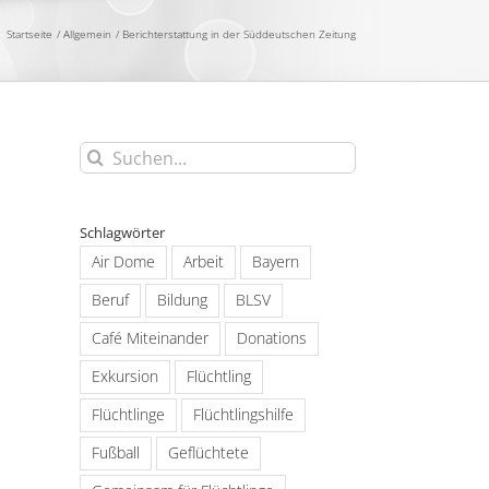
Startseite
Allgemein
Berichterstattung in der Süddeutschen Zeitung
Suche
nach:
Schlagwörter
Air Dome
Arbeit
Bayern
Beruf
Bildung
BLSV
Café Miteinander
Donations
Exkursion
Flüchtling
Flüchtlinge
Flüchtlingshilfe
Fußball
Geflüchtete