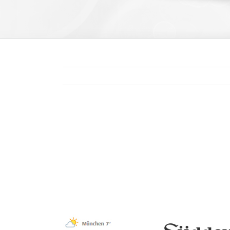
Zeige
grösseres
Bild