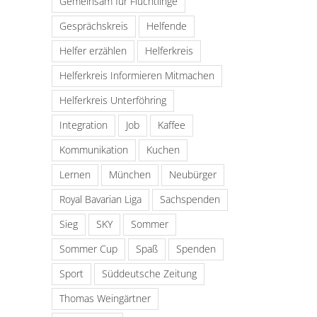
Gemeinsam für Flüchtlinge
Gesprächskreis
Helfende
Helfer erzählen
Helferkreis
Helferkreis Informieren Mitmachen
Helferkreis Unterföhring
Integration
Job
Kaffee
Kommunikation
Kuchen
Lernen
München
Neubürger
Royal Bavarian Liga
Sachspenden
Sieg
SKY
Sommer
Sommer Cup
Spaß
Spenden
Sport
Süddeutsche Zeitung
Thomas Weingärtner