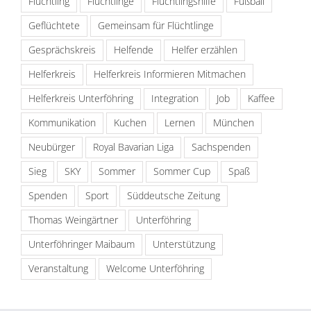
Flüchtling
Flüchtlinge
Flüchtlingshilfe
Fußball
Geflüchtete
Gemeinsam für Flüchtlinge
Gesprächskreis
Helfende
Helfer erzählen
Helferkreis
Helferkreis Informieren Mitmachen
Helferkreis Unterföhring
Integration
Job
Kaffee
Kommunikation
Kuchen
Lernen
München
Neubürger
Royal Bavarian Liga
Sachspenden
Sieg
SKY
Sommer
Sommer Cup
Spaß
Spenden
Sport
Süddeutsche Zeitung
Thomas Weingärtner
Unterföhring
Unterföhringer Maibaum
Unterstützung
Veranstaltung
Welcome Unterföhring