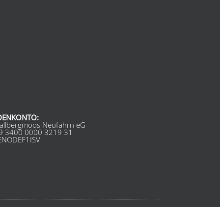
DENKONTO:
allbergmoos Neufahrn eG
9 3400 0000 3219 31
GENODEF1ISV