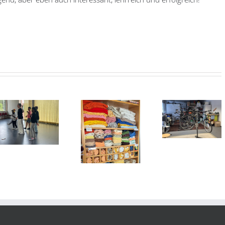
Unterföhri
Inklusionsp
Jahreshauptversammlung
Dritter Pl
Die
und Umzug
für den
Kleiderkammer
Helferkre
hat wieder
offen!