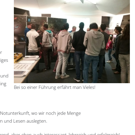
r
iges
 und
ing
Bei so einer Führung erfährt man Vieles!
 Notunterkunft, wo wir noch jede Menge
en und Lesen auslegten.
end, aber eben auch interessant, lehrreich und erfolgreich!