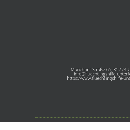
Münchner Straße 65, 85774 U
info@fluechtlingshilfe-unter
https://www.fluechtlingshilfe-un