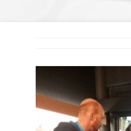
Zeige
grösseres
Bild