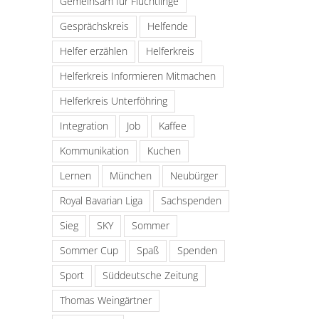
Gemeinsam für Flüchtlinge
Gesprächskreis
Helfende
Helfer erzählen
Helferkreis
Helferkreis Informieren Mitmachen
Helferkreis Unterföhring
Integration
Job
Kaffee
Kommunikation
Kuchen
Lernen
München
Neubürger
Royal Bavarian Liga
Sachspenden
Sieg
SKY
Sommer
Sommer Cup
Spaß
Spenden
Sport
Süddeutsche Zeitung
Thomas Weingärtner