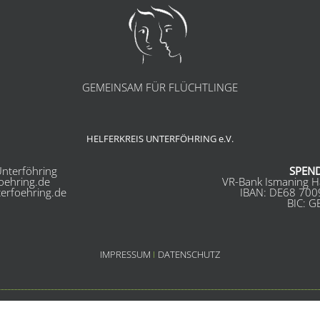
GEMEINSAM FÜR FLÜCHTLINGE
HELFERKREIS UNTERFÖHRING e.V.
nterföhring
SPEN
foehring.de
VR-Bank Ismaning H
terfoehring.de
IBAN: DE68 700
BIC: 
IMPRESSUM
I
DATENSCHUTZ