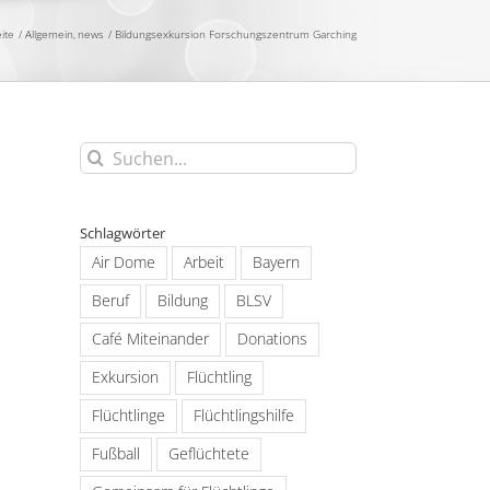
eite
Allgemein
news
Bildungsexkursion Forschungszentrum Garching
Suche
nach:
Schlagwörter
Air Dome
Arbeit
Bayern
Beruf
Bildung
BLSV
Café Miteinander
Donations
Exkursion
Flüchtling
Flüchtlinge
Flüchtlingshilfe
Fußball
Geflüchtete