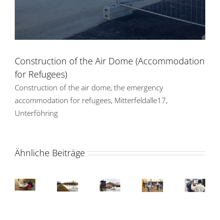
Construction of the Air Dome (Accommodation
for Refugees)
Construction of the air dome, the emergency
accommodation for refugees, Mitterfeldalle17,
Unterföhring
Ähnliche Beiträge
Volunteers
Volunteers
report:
report:
Impression
Getting
Lutheran
Allianz
„Café
„C
from
to
mass
Germany
Miteinander“
Mi
a
know