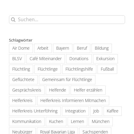
– a
AG
walk
Unterföhring
bit
in
different
Unterföhring
Suche
nach:
Schlagwörter
Air Dome
Arbeit
Bayern
Beruf
Bildung
BLSV
Café Miteinander
Donations
Exkursion
Flüchtling
Flüchtlinge
Flüchtlingshilfe
Fußball
Geflüchtete
Gemeinsam für Flüchtlinge
Gesprächskreis
Helfende
Helfer erzählen
Helferkreis
Helferkreis Informieren Mitmachen
Helferkreis Unterföhring
Integration
Job
Kaffee
Kommunikation
Kuchen
Lernen
München
Neubürger
Royal Bavarian Liga
Sachspenden