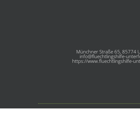
Münchner Straße 65, 85774 U
info@fluechtlingshilfe-unter
https://www.fluechtlingshilfe-un