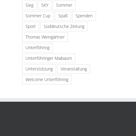
Sieg
SKY
Sommer
Sommer Cup
Spaß
Spenden
Sport
Süddeutsche Zeitung
Thomas Weingärtner
nger
Talentcampus
Unterföhring
reis:
der VHS in
atz
Nicht
Unterföhring
Unterföhringer Maibaum
Kle
vergessen:
mit Auftritt in
is
ha
Wir
Unterstützung
Veranstaltung
Garching
sind
umgezogen!!
Welcome Unterföhring