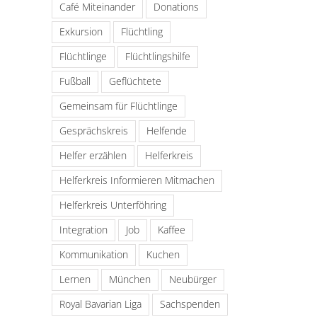
Café Miteinander
Donations
Exkursion
Flüchtling
Flüchtlinge
Flüchtlingshilfe
Fußball
Geflüchtete
Gemeinsam für Flüchtlinge
Gesprächskreis
Helfende
Helfer erzählen
Helferkreis
Helferkreis Informieren Mitmachen
Helferkreis Unterföhring
Integration
Job
Kaffee
Kommunikation
Kuchen
Lernen
München
Neubürger
Royal Bavarian Liga
Sachspenden