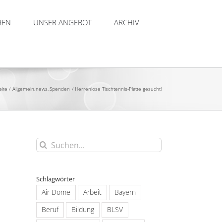
HEN
UNSER ANGEBOT
ARCHIV
eite
Allgemein
news
Spenden
Herrenlose Tischtennis-Platte gesucht!
Suche
nach:
Schlagwörter
Air Dome
Arbeit
Bayern
Beruf
Bildung
BLSV