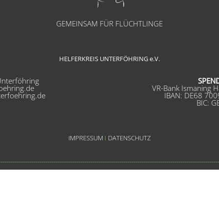
GEMEINSAM FÜR FLÜCHTLINGE
HELFERKREIS UNTERFÖHRING e.V.
nterföhring
SPEN
foehring.de
VR-Bank Ismaning H
terfoehring.de
IBAN: DE68 700
BIC: 
IMPRESSUM
I
DATENSCHUTZ