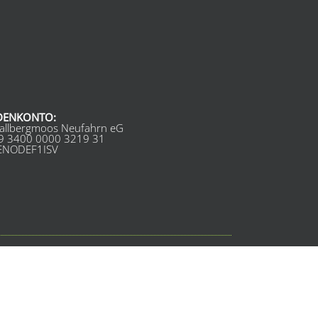
DENKONTO:
allbergmoos Neufahrn eG
9 3400 0000 3219 31
GENODEF1ISV