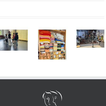
Unterföhri
Inklusionsp
Jahreshauptversammlung
Dritter Pl
Die
und Umzug
für den
Kleiderkammer
Helferkre
hat wieder
offen!